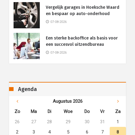
Vergelijk garages in Hoeksche Waard
en bespaar op auto-onderhoud
07-08-2026
Een sterke backoffice als basis voor
een succesvol uitzendbureau
07-08-2026
Agenda
Augustus 2026
Zo
Ma
Di
Woe
Do
Vr
Za
26
27
28
29
30
31
1
2
3
4
5
6
7
8