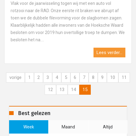
Vlak voor de jaarwisseling togen wij met een auto vol
rotzooi naar de RAD. Onze eerste rit braken we abrupt af
toen we de dubbele filevorming voor de slagbomen zagen.
Klaarblijkelijk hadden alle inwoners van de Hoeksche Waard
besloten om voor 2019 hun overtollige troep te dumpen. We
besloten het na....
Lees verder...
vorige
1
2
3
4
5
6
7
8
9
10
11
12
13
14
15
Best gelezen
Week
Maand
Altijd