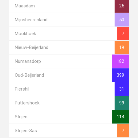
Maasdam
25
Mijnsheerenland
50
Mookhoek
7
Nieuw-Beijerland
19
Numansdorp
182
Oud-Beijerland
399
Piershil
31
Puttershoek
99
Strijen
114
Strijen-Sas
7