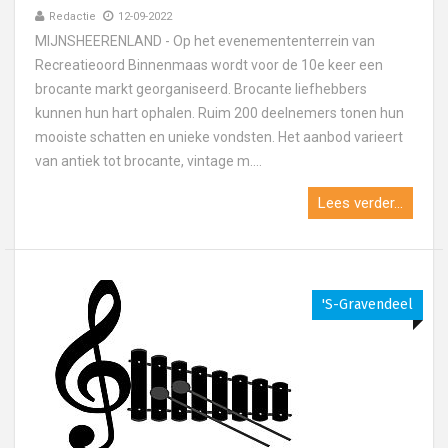
Redactie
12-09-2022
MIJNSHEERENLAND - Op het evenemententerrein van
Recreatieoord Binnenmaas wordt voor de 10e keer een
brocante markt georganiseerd. Brocante liefhebbers
kunnen hun hart ophalen. Ruim 200 deelnemers tonen hun
mooiste schatten en unieke vondsten. Het aanbod varieert
van antiek tot brocante, vintage m....
Lees verder...
's-Gravendeel