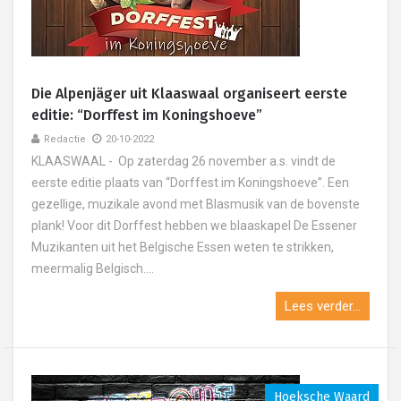
Die Alpenjäger uit Klaaswaal organiseert eerste
editie: “Dorffest im Koningshoeve”
Redactie
20-10-2022
KLAASWAAL - Op zaterdag 26 november a.s. vindt de
eerste editie plaats van “Dorffest im Koningshoeve”. Een
gezellige, muzikale avond met Blasmusik van de bovenste
plank! Voor dit Dorffest hebben we blaaskapel De Essener
Muzikanten uit het Belgische Essen weten te strikken,
meermalig Belgisch....
Lees verder...
Hoeksche Waard