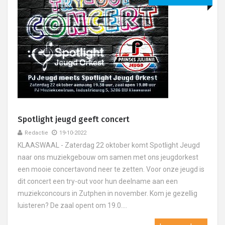
Spotlight jeugd geeft concert
Redactie
19-10-2022
KLAASWAAL - Zaterdag 22 oktober komt Spotlight Jeugd
naar ons muziekgebouw om samen met ons jeugdorkest
een mooie concertavond neer te zetten. Voor onze jeugd is
dit concert een try-out voor hun deelname aan een
muziekconcours in Zutphen in november. Kom je gezellig
luisteren? De zaal opent om 19.0....