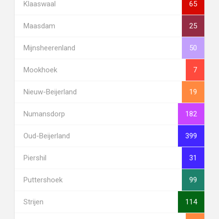
Klaaswaal
65
Maasdam
25
Mijnsheerenland
50
Mookhoek
7
Nieuw-Beijerland
19
Numansdorp
182
Oud-Beijerland
399
Piershil
31
Puttershoek
99
Strijen
114