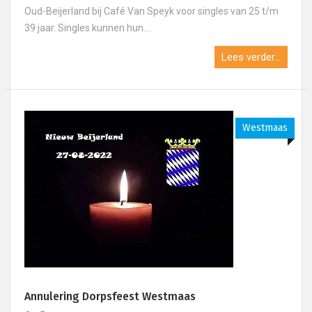
Oud-Beijerland bij Café Van Speyk voor singles van 25 t/m
39 jaar. Singles kunnen hun....
Lees verder...
Westmaas
Annulering Dorpsfeest Westmaas