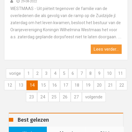
29-08-2022
WESTMAAS - Uit piëteit tegenover de familie van de
overledenen die als gevolg van de ramp op de Zuidzijde jl.
zaterdag om het leven kwamen, besloot het bestuur van de
Oranjevereniging Koningin Wilhelmina Westmaas het voor
a.s. zaterdag geplande dorpsfeest niet te laten doorgaan. ....
Lees verder...
vorige
1
2
3
4
5
6
7
8
9
10
11
12
13
14
15
16
17
18
19
20
21
22
23
24
25
26
27
volgende
Best gelezen