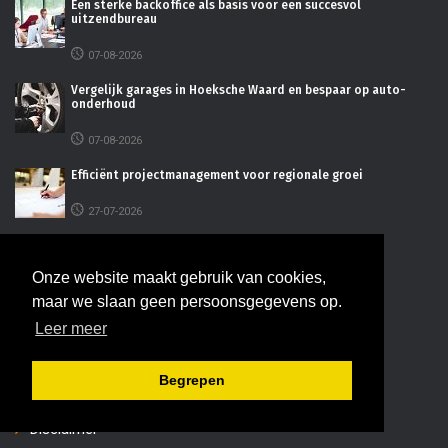
Een sterke backoffice als basis voor een succesvol
uitzendbureau
07-08-2026
Vergelijk garages in Hoeksche Waard en bespaar op auto-
onderhoud
07-08-2026
Efficiënt projectmanagement voor regionale groei
27-07-2026
De juiste bedrijfsruimte kiezen voor uw onderneming
Onze website maakt gebruik van cookies,
16-07-2026
maar we slaan geen persoonsgegevens op.
Leer meer
INFORMATIE
Begrepen
Adverteren
Disclaimer