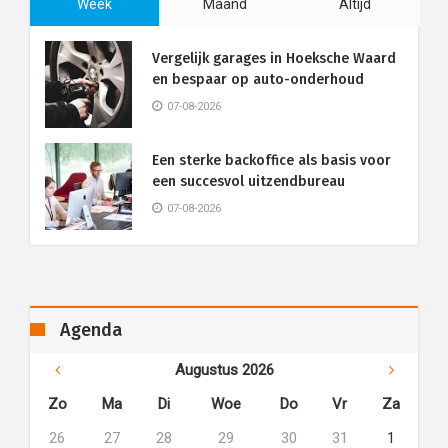
Week
Maand
Altijd
Vergelijk garages in Hoeksche Waard
en bespaar op auto-onderhoud
07-08-2026
Een sterke backoffice als basis voor
een succesvol uitzendbureau
07-08-2026
Agenda
Augustus 2026
Zo
Ma
Di
Woe
Do
Vr
Za
26
27
28
29
30
31
1