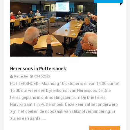
Herensoos in Puttershoek
Redactie
03-10-2022
PUTTERSHOEK - Maandag 10 oktober is er van 14.00 uur tot
16.00 uur weer een bijeenkomst van Herensoos De Drie
Lelies gepland in ontmoetingscentrum De Drie Lelies,
Narvikstraat 1 in Puttershoek. Deze keer zal het onderwerp
zijn: het doel en de noodzaak van stikstofvermindering. Er
zullen een aantal ....