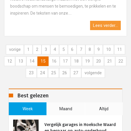
boodschap om mensen te bemoedigen, te prikkelen en te
inspireren. De teksten van onze....
Lees verder...
vorige
1
2
3
4
5
6
7
8
9
10
11
12
13
14
15
16
17
18
19
20
21
22
23
24
25
26
27
volgende
Best gelezen
Week
Maand
Altijd
Vergelijk garages in Hoeksche Waard
en bespaar op auto-onderhoud