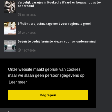
Vergelijk garages in Hoeksche Waard en bespaar op auto-
onderhoud
07-08-2026
Efficiënt projectmanagement voor regionale groei
27-07-2026
De juiste bedrijfsruimte kiezen voor uw onderneming
16-07-2026
INFORMATIE
Onze website maakt gebruik van cookies,
maar we slaan geen persoonsgegevens op.
Adverteren
Leer meer
Disclaimer
Begrepen
Contact
Privacy