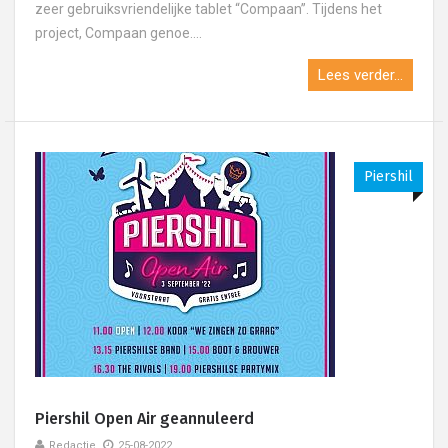
zeer gebruiksvriendelijke tablet “Compaan”. Tijdens het
project, Compaan genoe....
Lees verder...
Piershil
Piershil Open Air geannuleerd
Redactie
25-08-2022