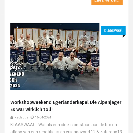
Lees verder...
Klaaswaal
Workshopweekend Egerländerkapel Die Alpenjager;
Es war wirklich toll!
Redactie
16-04-2024
KLAASWAAL - Wat als een idee is ontstaan aan de bar na
afloop van een repetitie, is op vrijdagavond 12 & zaterdag13