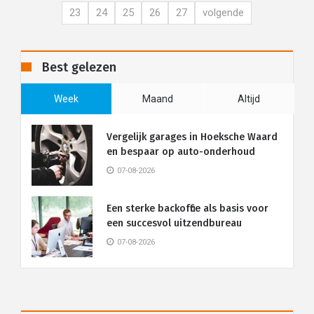
23
24
25
26
27
volgende
Best gelezen
Week
Maand
Altijd
Vergelijk garages in Hoeksche Waard
en bespaar op auto-onderhoud
07-08-2026
Een sterke backoffice als basis voor
een succesvol uitzendbureau
07-08-2026