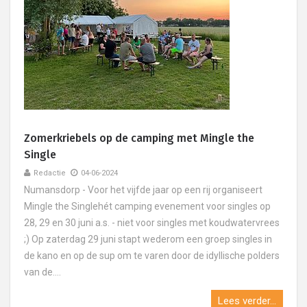
Zomerkriebels op de camping met Mingle the
Single
Redactie
04-06-2024
Numansdorp - Voor het vijfde jaar op een rij organiseert
Mingle the Singlehét camping evenement voor singles op
28, 29 en 30 juni a.s. - niet voor singles met koudwatervrees
;) Op zaterdag 29 juni stapt wederom een groep singles in
de kano en op de sup om te varen door de idyllische polders
van de....
Lees verder...