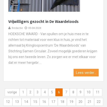
Vrijwilligers gezocht in De Waardeloods
Redactie
05-04-2024
HOEKSCHE WAARD - Van spullen om je huis mee in te
richten tot materiaal voor een klus in huis, je vind het
allemaal bij Kringloopcentrum ‘De Waardeloods’ van
Stichting Samen Circulair. Zoveel mogelijk goederen krijgen
bij ons een tweede leven. Zo zorgen we er met elkaar voor
dat er meer hergebr....
Lees verder...
vorige
1
2
3
4
5
6
7
8
9
10
11
12
13
14
15
16
17
18
19
20
21
22