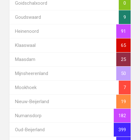
Goidschalxoord
0
Goudswaard
9
Heinenoord
91
Klaaswaal
65
Maasdam
25
Mijnsheerenland
50
Mookhoek
7
Nieuw-Beijerland
19
Numansdorp
182
Oud-Beijerland
399