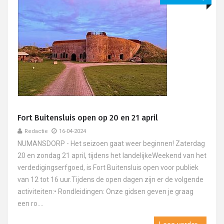
Fort Buitensluis open op 20 en 21 april
Redactie
16-04-2024
NUMANSDORP - Het seizoen gaat weer beginnen! Zaterdag
20 en zondag 21 april, tijdens het landelijkeWeekend van het
verdedigingserfgoed, is Fort Buitensluis open voor publiek
van 12 tot 16 uur.Tijdens de open dagen zijn er de volgende
activiteiten:• Rondleidingen: Onze gidsen geven je graag
een ro....