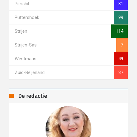
Piershil
31
Puttershoek
99
Strijen
114
Strijen-Sas
7
Westmaas
49
Zuid-Beijerland
37
De redactie