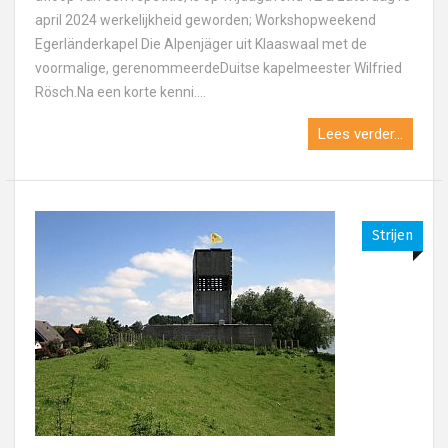
april 2024 werkelijkheid geworden; Workshopweekend
Egerländerkapel Die Alpenjäger uit Klaaswaal met de
voormalige, gerenommeerdeDuitse kapelmeester Wilfried
Rösch.Na een korte kenni....
Lees verder...
Strijen