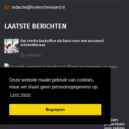
redactie@hoekschewaard.nl
LAATSTE BERICHTEN
Een sterke backoffice als basis voor een succesvol
uitzendbureau
07-08-2026
Ve
ga
Ho
Wa
Onze website maakt gebruik van cookies,
be
au
maar we slaan geen persoonsgegevens op.
on
Leer meer
08-
Begrepen
20
Efficiënt
projectmanag
voor regionale