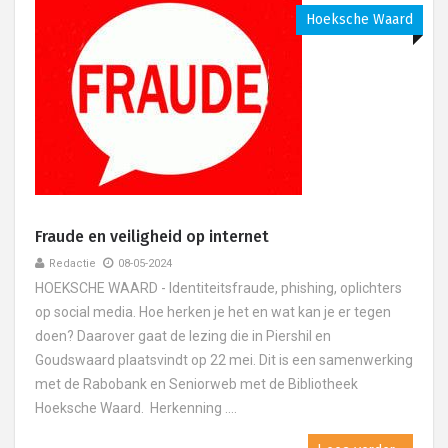
Hoeksche Waard
Fraude en veiligheid op internet
Redactie
08-05-2024
HOEKSCHE WAARD - Identiteitsfraude, phishing, oplichters
op social media. Hoe herken je het en wat kan je er tegen
doen? Daarover gaat de lezing die in Piershil en
Goudswaard plaatsvindt op 22 mei. Dit is een samenwerking
met de Rabobank en Seniorweb met de Bibliotheek
Hoeksche Waard. Herkenning ....