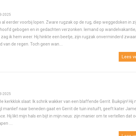
3-2025
 al eerder voorbij lopen. Zware rugzak op de rug, diep weggedoken in zi
hoofd gebogen en in gedachten verzonken. Iemand op wandelvakantie,
n zag ik hem weer. Hij hinkte een beetje, zijn rugzak onverminderd zwaar,
nd van de regen. Toch geen wan....
Lees ve
3-2025
De kerkklok slaat. Ik schrik wakker van een blaffende Gerrit. Buikpijn! Hij
ijl manlief naar beneden gaat en Gerrit de tuin instuift, geeft kater Ja
e. Hij likt mijn hals en bijt in mijn neus: zijn manier om te vertellen dat o
apen ....