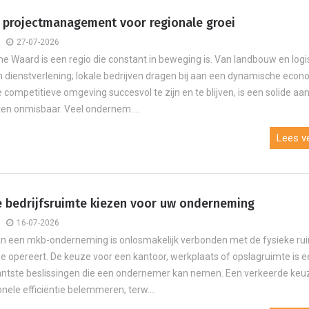
t projectmanagement voor regionale groei
27-07-2026
e Waard is een regio die constant in beweging is. Van landbouw en logis
 dienstverlening; lokale bedrijven dragen bij aan een dynamische econ
 competitieve omgeving succesvol te zijn en te blijven, is een solide aa
ten onmisbaar. Veel ondernem....
Lees ve
te bedrijfsruimte kiezen voor uw onderneming
16-07-2026
an een mkb-onderneming is onlosmakelijk verbonden met de fysieke ru
e opereert. De keuze voor een kantoor, werkplaats of opslagruimte is 
cantste beslissingen die een ondernemer kan nemen. Een verkeerde keu
nele efficiëntie belemmeren, terw....