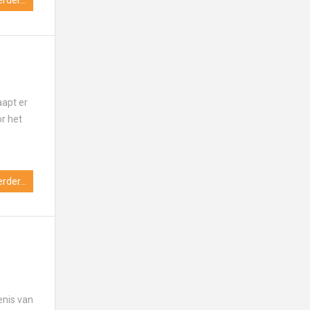
rder...
aapt er
or het
rder...
n
enis van