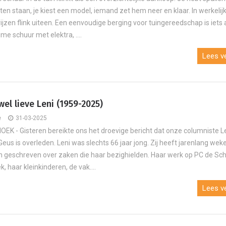
en staan, je kiest een model, iemand zet hem neer en klaar. In werkelij
rijzen flink uiteen. Een eenvoudige berging voor tuingereedschap is iets
me schuur met elektra, ....
Lees ve
wel lieve Leni (1959-2025)
e
31-03-2025
K - Gisteren bereikte ons het droevige bericht dat onze columniste L
eus is overleden. Leni was slechts 66 jaar jong. Zij heeft jarenlang weke
 geschreven over zaken die haar bezighielden. Haar werk op PC de Sch
, haar kleinkinderen, de vak....
Lees ve
J
Eigen