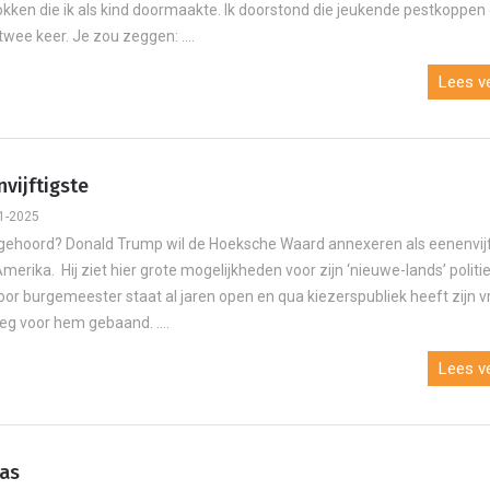
kken die ik als kind doormaakte. Ik doorstond die jeukende pestkoppen
wee keer. Je zou zeggen: ....
Lees ve
vijftigste
1-2025
 gehoord? Donald Trump wil de Hoeksche Waard annexeren als eenenvijf
merika. Hij ziet hier grote mogelijkheden voor zijn ‘nieuwe-lands’ politi
oor burgemeester staat al jaren open en qua kiezerspubliek heeft zijn v
eg voor hem gebaand. ....
Lees ve
as