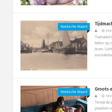
Tijdmac
Hoeksche Waard
24-0
Tramadol is
lekker op,
leven. Lich
surrealisti
Groots 
Hoeksche Waard
18-0
Terwijl de
piepklein v