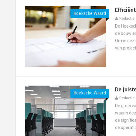
Efficiën
Hoeksche Waard
Redactie
De Hoeksch
de bouw en
Om in deze
van projec
De juis
Hoeksche Waard
Redactie
De groei v
waarin dez
de signifi
de operatio