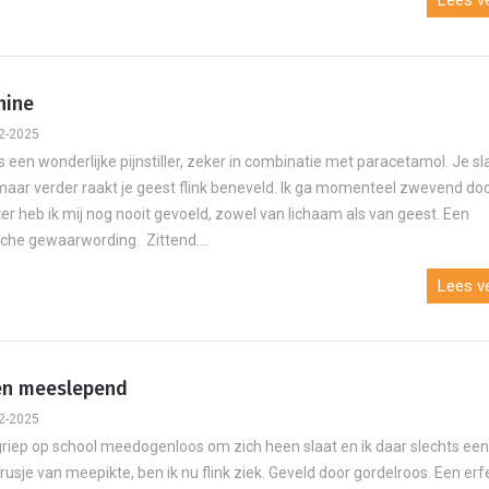
Lees ve
hine
2-2025
 een wonderlijke pijnstiller, zeker in combinatie met paracetamol. Je sl
 maar verder raakt je geest flink beneveld. Ik ga momenteel zwevend do
ter heb ik mij nog nooit gevoeld, zowel van lichaam als van geest. Een
sche gewaarwording. Zittend....
Lees ve
en meeslepend
2-2025
 griep op school meedogenloos om zich heen slaat en ik daar slechts ee
irusje van meepikte, ben ik nu flink ziek. Geveld door gordelroos. Een erf