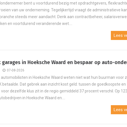
dondernemer bent u voortdurend bezig met opdrachtgevers, flexkracht
groeien van uw onderneming. Tegelijkertijd vraagt de administratieve ka
branche steeds meer aandacht. Denk aan contractbeheer, salarisverwe
ken en voortdurend veranderende wet....
Lees ve
jk garages in Hoeksche Waard en bespaar op auto-ond
07-08-2026
automobilisten in Hoeksche Waard weten niet wat hun buurman voor z
K betaalde. Dat gebrek aan inzicht kost geld: tussen de goedkoopste en
 voor dezelfde klus zit in de regio gemiddeld 37 procent verschil. Op 1
utobedrijven in Hoeksche Waard en....
Lees ve