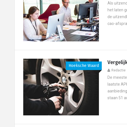
Als uitzen
het laten 
de uitzend
cao-afspra
Vergeli
Hoeksche Waard
Redactie
De meeste 
laatste AP
aanbieding
staan 51 a