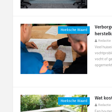
Verborg
Hoeksche Waard
herstel
Redactie
Veel huise
vochtprobl
vocht of g
opgemerkt.
Wat kost
Hoeksche Waard
Redactie
Een houten 