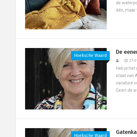
de waterpo
één, maar t
De eenen
Hoeksche Waard
27-0
Heb je het
staat van A
vacature v
Geert de w
Gatenka
Hoeksche Waard