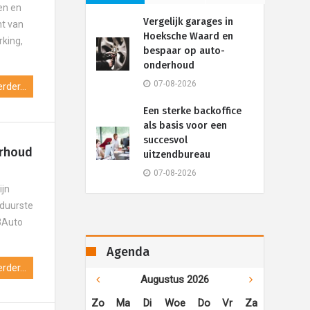
en en
Vergelijk garages in
nt van
Hoeksche Waard en
rking,
bespaar op auto-
onderhoud
07-08-2026
rder...
Een sterke backoffice
als basis voor een
succesvol
erhoud
uitzendbureau
07-08-2026
ijn
 duurste
23Auto
Agenda
rder...
Augustus 2026
Zo
Ma
Di
Woe
Do
Vr
Za