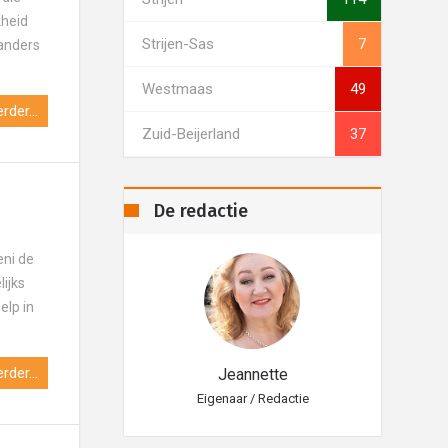
kheid
Strijen-Sas
7
 anders
Westmaas
49
rder...
Zuid-Beijerland
37
De redactie
eni de
lijks
elp in
rder...
eannette
Jeannette
aar / Redactie
Eigenaar / Redactie
Eig