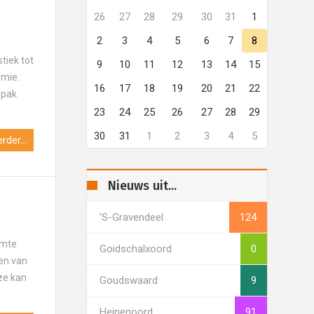
26
27
28
29
30
31
1
2
3
4
5
6
7
8
tiek tot
9
10
11
12
13
14
15
omie.
16
17
18
19
20
21
22
npak
23
24
25
26
27
28
29
30
31
1
2
3
4
5
rder...
Nieuws uit...
's-Gravendeel
124
imte
Goidschalxoord
0
een van
ze kan
Goudswaard
9
Heinenoord
91