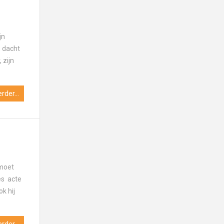
jn
 dacht
 zijn
rder...
 moet
mes acte
ok hij