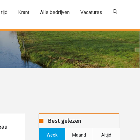
 tijd
Krant
Alle bedrijven
Vacatures
Best gelezen
eau
Week
Maand
Altijd