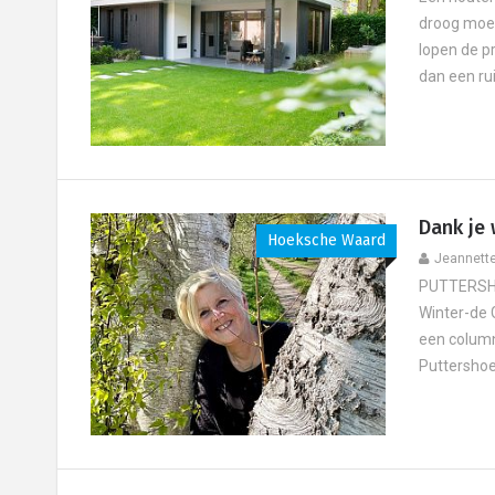
droog moet
lopen de p
dan een rui
Dank je 
Hoeksche Waard
Jeannett
PUTTERSHOE
Winter-de G
een column
Puttershoek