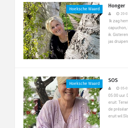
Honger
Hoeksche Waard
20-0
Ik zag hem
capuchon, 
ik. Gistere
jas druipe
SOS
Hoeksche Waard
05-0
05.00 uur. 
eruit. Terw
de préséanc
eruit wil.Sl