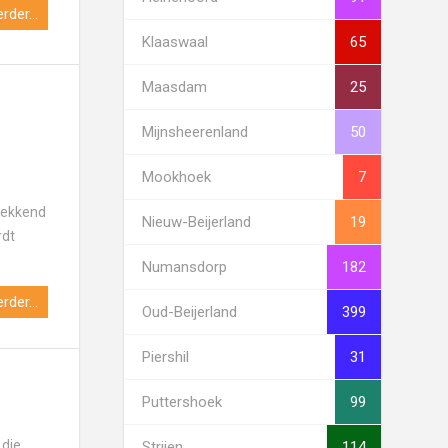
rder...
Klaaswaal
65
Maasdam
25
Mijnsheerenland
50
Mookhoek
7
trekkend
Nieuw-Beijerland
19
rdt
Numansdorp
182
rder...
Oud-Beijerland
399
Piershil
31
Puttershoek
99
 die
Strijen
114