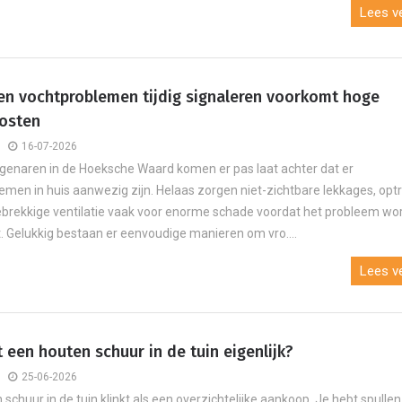
Lees ve
en vochtproblemen tijdig signaleren voorkomt hoge
kosten
16-07-2026
igenaren in de Hoeksche Waard komen er pas laat achter dat er
emen in huis aanwezig zijn. Helaas zorgen niet-zichtbare lekkages, op
ebrekkige ventilatie vaak voor enorme schade voordat het probleem wo
 Gelukkig bestaan er eenvoudige manieren om vro....
Lees ve
 een houten schuur in de tuin eigenlijk?
25-06-2026
schuur in de tuin klinkt als een overzichtelijke aankoop. Je hebt spullen