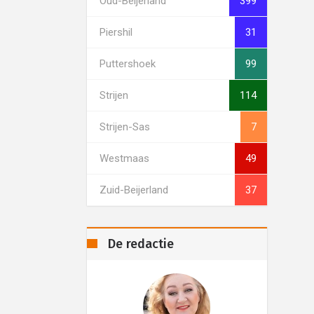
Oud-Beijerland
399
Piershil
31
Puttershoek
99
Strijen
114
Strijen-Sas
7
Westmaas
49
Zuid-Beijerland
37
De redactie