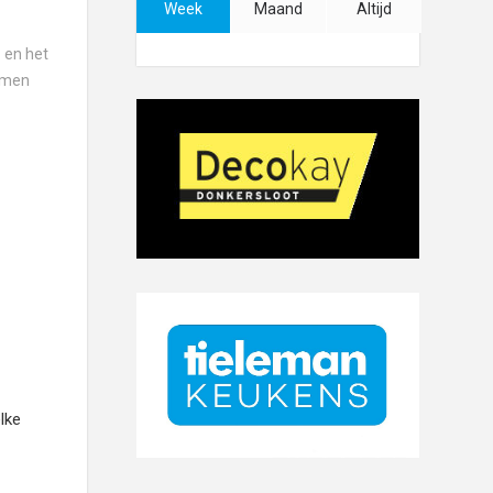
Week
Maand
Altijd
o en het
komen
lke