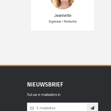
eannette
Jeannette
aar / Redactie
Eigenaar / Redactie
Eig
NIEUWSBRIEF
Vul uw e-mailaders in