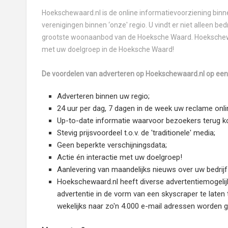
Hoekschewaard.nl is de online informatievoorziening binnen
verenigingen binnen ‘onze' regio. U vindt er niet alleen b
grootste woonaanbod van de Hoeksche Waard. Hoekschewaar
met uw doelgroep in de Hoeksche Waard!
De voordelen van adverteren op Hoekschewaard.nl op een r
Adverteren binnen uw regio;
24 uur per dag, 7 dagen in de week uw reclame onli
Up-to-date informatie waarvoor bezoekers terug 
Stevig prijsvoordeel t.o.v. de 'traditionele' media;
Geen beperkte verschijningsdata;
Actie én interactie met uw doelgroep!
Aanlevering van maandelijks nieuws over uw bedrijf
Hoekschewaard.nl heeft diverse advertentiemogeli
advertentie in de vorm van een skyscraper te laten 
wekelijks naar zo'n 4.000 e-mail adressen worden g