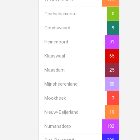
Goidschalxoord
0
Goudswaard
9
Heinenoord
91
Klaaswaal
65
Maasdam
25
Mijnsheerenland
50
Mookhoek
7
Nieuw-Beijerland
19
Numansdorp
182