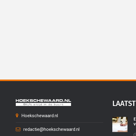
LAATST
Hoekschewaard.nl
E
v
redactie@hoekschewaard.nl