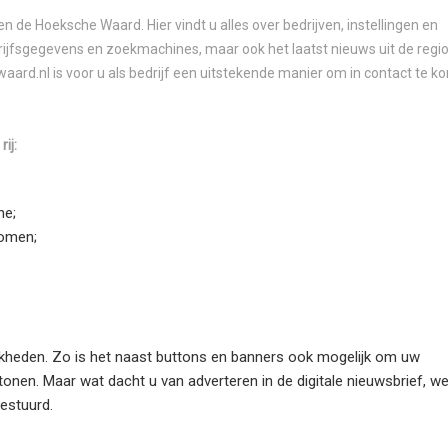
 de Hoeksche Waard. Hier vindt u alles over bedrijven, instellingen en
edrijfsgegevens en zoekmachines, maar ook het laatst nieuws uit de regi
d.nl is voor u als bedrijf een uitstekende manier om in contact te 
ij:
ne;
komen;
jkheden. Zo is het naast buttons en banners ook mogelijk om uw
tonen. Maar wat dacht u van adverteren in de digitale nieuwsbrief, we
estuurd.