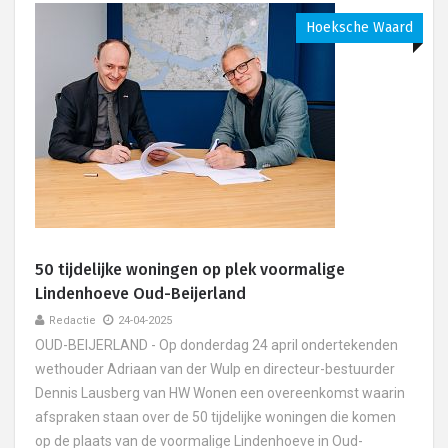
Hoeksche Waard
50 tijdelijke woningen op plek voormalige
Lindenhoeve Oud-Beijerland
Redactie
24-04-2025
OUD-BEIJERLAND - Op donderdag 24 april ondertekenden
wethouder Adriaan van der Wulp en directeur-bestuurder
Dennis Lausberg van HW Wonen een overeenkomst waarin
afspraken staan over de 50 tijdelijke woningen die komen
op de plaats van de voormalige Lindenhoeve in Oud-