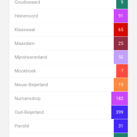
Goudswaard
9
Heinenoord
91
Klaaswaal
65
Maasdam
25
Mijnsheerenland
50
Mookhoek
7
Nieuw-Beijerland
19
Numansdorp
182
Oud-Beijerland
399
Piershil
31