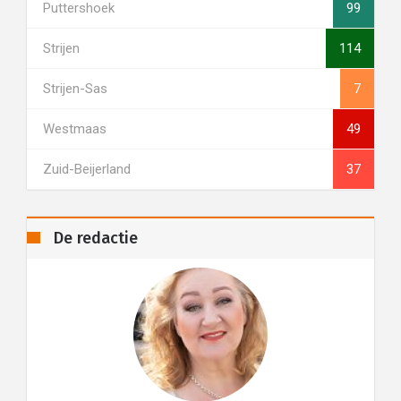
Puttershoek
99
Strijen
114
Strijen-Sas
7
Westmaas
49
Zuid-Beijerland
37
De redactie