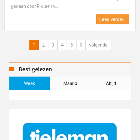
gedaan door Rik, een v....
Lees verder...
1
2
3
4
5
6
volgende
Best gelezen
Week
Maand
Altijd