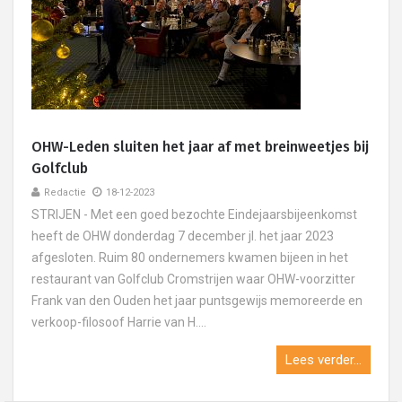
OHW-Leden sluiten het jaar af met breinweetjes bij
Golfclub
Redactie
18-12-2023
STRIJEN - Met een goed bezochte Eindejaarsbijeenkomst
heeft de OHW donderdag 7 december jl. het jaar 2023
afgesloten. Ruim 80 ondernemers kwamen bijeen in het
restaurant van Golfclub Cromstrijen waar OHW-voorzitter
Frank van den Ouden het jaar puntsgewijs memoreerde en
verkoop-filosoof Harrie van H....
Lees verder...