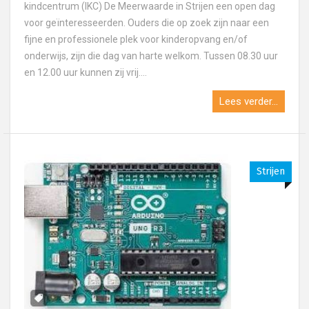
kindcentrum (IKC) De Meerwaarde in Strijen een open dag
voor geïnteresseerden. Ouders die op zoek zijn naar een
fijne en professionele plek voor kinderopvang en/of
onderwijs, zijn die dag van harte welkom. Tussen 08.30 uur
en 12.00 uur kunnen zij vrij....
Lees verder...
Strijen