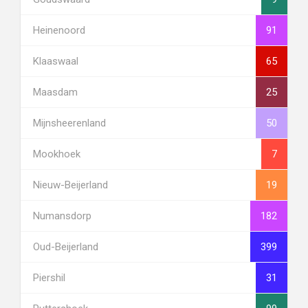
Heinenoord
91
Klaaswaal
65
Maasdam
25
Mijnsheerenland
50
Mookhoek
7
Nieuw-Beijerland
19
Numansdorp
182
Oud-Beijerland
399
Piershil
31