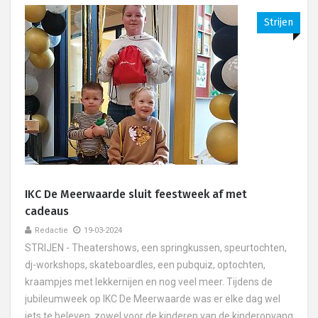
Strijen
IKC De Meerwaarde sluit feestweek af met
cadeaus
Redactie
19-03-2024
STRIJEN - Theatershows, een springkussen, speurtochten,
dj-workshops, skateboardles, een pubquiz, optochten,
kraampjes met lekkernijen en nog veel meer. Tijdens de
jubileumweek op IKC De Meerwaarde was er elke dag wel
iets te beleven, zowel voor de kinderen van de kinderopvang