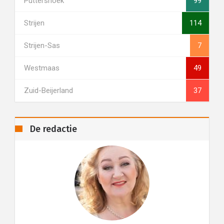
Puttershoek
99
Strijen
114
Strijen-Sas
7
Westmaas
49
Zuid-Beijerland
37
De redactie