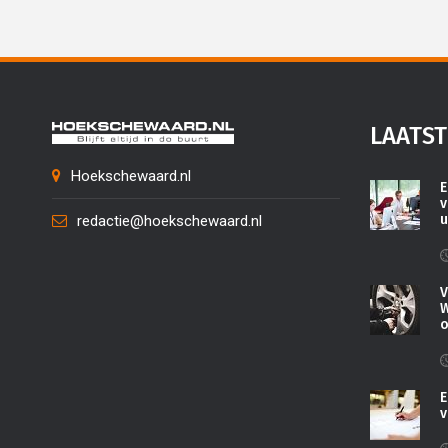
LAATST
Hoekschewaard.nl
E
v
u
redactie@hoekschewaard.nl
V
W
o
E
v