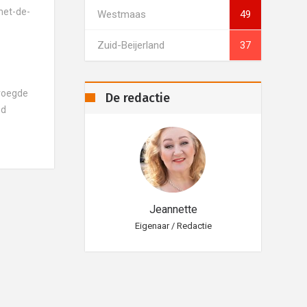
met-de-
Westmaas
49
Zuid-Beijerland
37
voegde
De redactie
ed
eannette
Jeannette
aar / Redactie
Eigenaar / Redactie
Eig