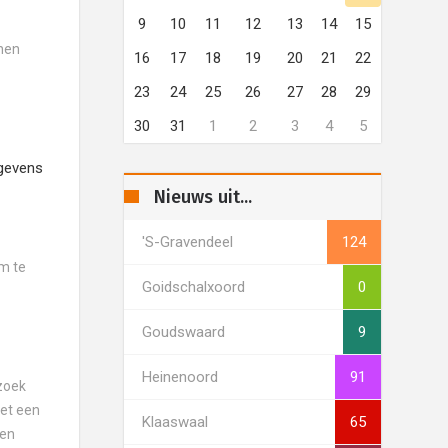
9
10
11
12
13
14
15
nnen
16
17
18
19
20
21
22
23
24
25
26
27
28
29
30
31
1
2
3
4
5
egevens
Nieuws uit...
's-Gravendeel
124
om te
Goidschalxoord
0
Goudswaard
9
Heinenoord
91
ezoek
et een
Klaaswaal
65
gen