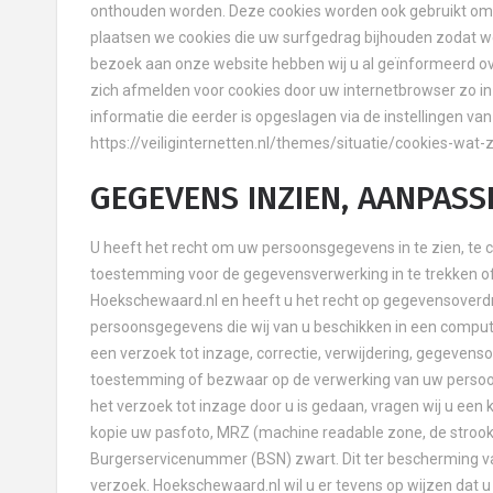
onthouden worden. Deze cookies worden ook gebruikt om 
plaatsen we cookies die uw surfgedrag bijhouden zodat w
bezoek aan onze website hebben wij u al geïnformeerd ov
zich afmelden voor cookies door uw internetbrowser zo in 
informatie die eerder is opgeslagen via de instellingen van
https://veiliginternetten.nl/themes/situatie/cookies-wat
GEGEVENS INZIEN, AANPASS
U heeft het recht om uw persoonsgegevens in te zien, te c
toestemming voor de gegevensverwerking in te trekken 
Hoekschewaard.nl en heeft u het recht op gegevensoverdr
persoonsgegevens die wij van u beschikken in een compute
een verzoek tot inzage, correctie, verwijdering, gegeven
toestemming of bezwaar op de verwerking van uw persoon
het verzoek tot inzage door u is gedaan, vragen wij u een
kopie uw pasfoto, MRZ (machine readable zone, de stro
Burgerservicenummer (BSN) zwart. Dit ter bescherming va
verzoek. Hoekschewaard.nl wil u er tevens op wijzen dat u 