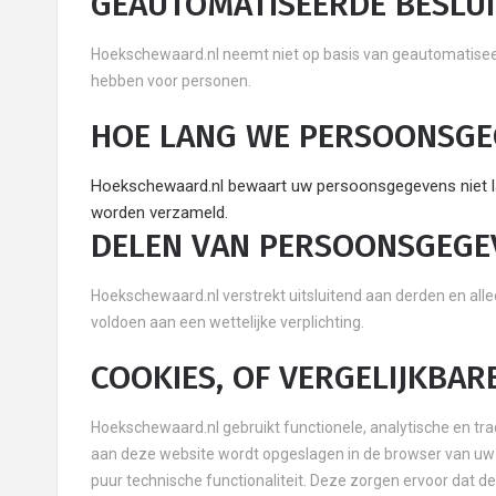
GEAUTOMATISEERDE BESLU
Hoekschewaard.nl neemt niet op basis van geautomatiseer
hebben voor personen.
HOE LANG WE PERSOONSG
Hoekschewaard.nl bewaart uw persoonsgegevens niet la
worden verzameld.
DELEN VAN PERSOONSGEGE
Hoekschewaard.nl verstrekt uitsluitend aan derden en alle
voldoen aan een wettelijke verplichting.
COOKIES, OF VERGELIJKBARE
Hoekschewaard.nl gebruikt functionele, analytische en trac
aan deze website wordt opgeslagen in de browser van uw
puur technische functionaliteit. Deze zorgen ervoor dat d