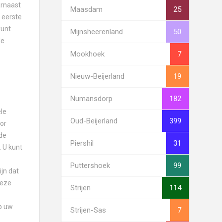
arnaast
Maasdam
25
 eerste
kunt
Mijnsheerenland
50
le
Mookhoek
7
Nieuw-Beijerland
19
Numansdorp
182
ele
Oud-Beijerland
399
or
de
Piershil
31
 U kunt
Puttershoek
99
jn dat
deze
Strijen
114
p uw
Strijen-Sas
7