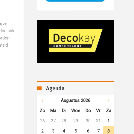
j ze
 dan ook
orden
ameld
Agenda
Augustus 2026
Zo
Ma
Di
Woe
Do
Vr
Za
26
27
28
29
30
31
1
2
3
4
5
6
7
8