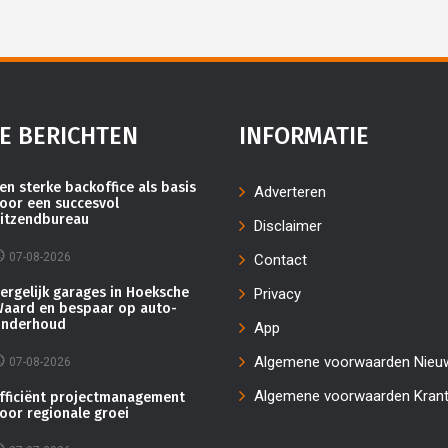
E BERICHTEN
INFORMATIE
en sterke backoffice als basis
Adverteren
oor een succesvol
itzendbureau
Disclaimer
07-08-2026
Contact
ergelijk garages in Hoeksche
Privacy
aard en bespaar op auto-
nderhoud
App
Algemene voorwaarden Nieu
07-08-2026
Algemene voorwaarden Kran
fficiënt projectmanagement
oor regionale groei