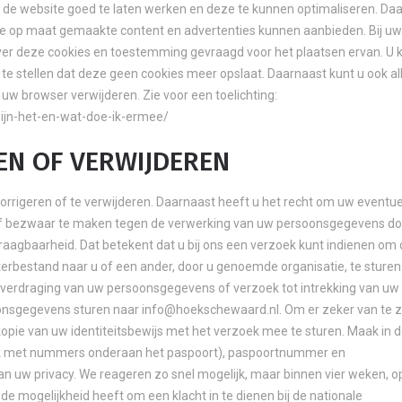
de website goed te laten werken en deze te kunnen optimaliseren. Da
e op maat gemaakte content en advertenties kunnen aanbieden. Bij uw
er deze cookies en toestemming gevraagd voor het plaatsen ervan. U 
te stellen dat deze geen cookies meer opslaat. Daarnaast kunt u ook al
 uw browser verwijderen. Zie voor een toelichting:
-zijn-het-en-wat-doe-ik-ermee/
EN OF VERWIJDEREN
orrigeren of te verwijderen. Daarnaast heeft u het recht om uw eventu
of bezwaar te maken tegen de verwerking van uw persoonsgegevens do
aagbaarheid. Dat betekent dat u bij ons een verzoek kunt indienen om 
rbestand naar u of een ander, door u genoemde organisatie, te sturen.
soverdraging van uw persoonsgegevens of verzoek tot intrekking van uw
sgegevens sturen naar info@hoekschewaard.nl. Om er zeker van te zi
 kopie van uw identiteitsbewijs met het verzoek mee te sturen. Maak in 
ok met nummers onderaan het paspoort), paspoortnummer en
n uw privacy. We reageren zo snel mogelijk, maar binnen vier weken, o
de mogelijkheid heeft om een klacht in te dienen bij de nationale