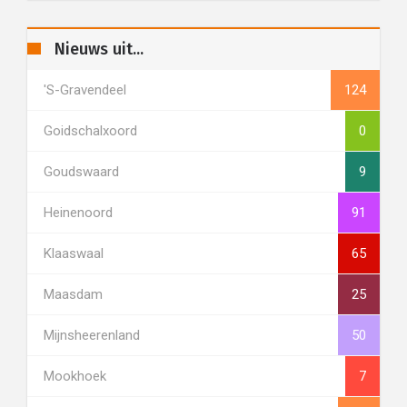
Nieuws uit...
's-Gravendeel
124
Goidschalxoord
0
Goudswaard
9
Heinenoord
91
Klaaswaal
65
Maasdam
25
Mijnsheerenland
50
Mookhoek
7