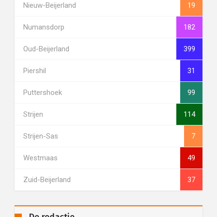
Nieuw-Beijerland
19
Numansdorp
182
Oud-Beijerland
399
Piershil
31
Puttershoek
99
Strijen
114
Strijen-Sas
7
Westmaas
49
Zuid-Beijerland
37