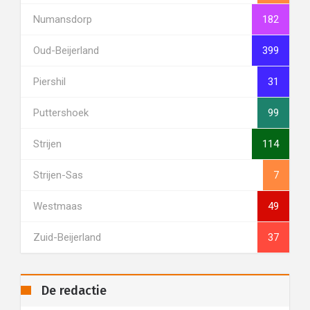
Numansdorp
182
Oud-Beijerland
399
Piershil
31
Puttershoek
99
Strijen
114
Strijen-Sas
7
Westmaas
49
Zuid-Beijerland
37
De redactie