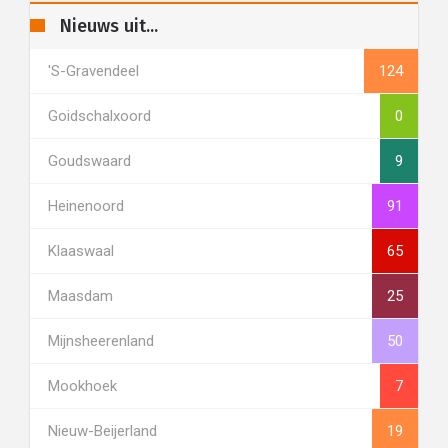
Nieuws uit...
's-Gravendeel
124
Goidschalxoord
0
Goudswaard
9
Heinenoord
91
Klaaswaal
65
Maasdam
25
Mijnsheerenland
50
Mookhoek
7
Nieuw-Beijerland
19