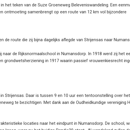
in het teken van de Suze Groeneweg Beleveniswandeling. Een eenma
 en ontmoeting samenbrengt op een route van 12 km vol bijzondere
 de route die zij bijna dagelijks aflegde van Strijensas naar Numans
ij naar de Rijksnormaalschool in Numansdorp. In 1918 werd zij het e
een grondwetsherziening in 1917 waarin passief vrouwenkiesrecht in
n Strijensas. Daar is tussen 9 en 10 uur een tentoonstelling over het
eneweg te bezichtigen. Met dank aan de Oudheidkundige vereniging H
rakteristieke locaties naar het eindpunt in Numansdorp. De school, w