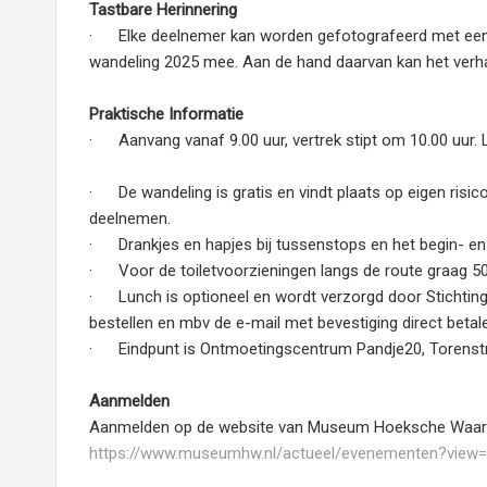
Tastbare Herinnering
· Elke deelnemer kan worden gefotografeerd met een 
wandeling 2025 mee. Aan de hand daarvan kan het verh
Praktische Informatie
· Aanvang vanaf 9.00 uur, vertrek stipt om 10.00 uur. 
· De wandeling is gratis en vindt plaats op eigen risic
deelnemen.
· Drankjes en hapjes bij tussenstops en het begin- en 
· Voor de toiletvoorzieningen langs de route graag 
· Lunch is optioneel en wordt verzorgd door Stichting
bestellen en mbv de e-mail met bevestiging direct betal
· Eindpunt is Ontmoetingscentrum Pandje20, Torenst
Aanmelden
Aanmelden op de website van Museum Hoeksche Waar
https://www.museumhw.nl/actueel/evenementen?view=a