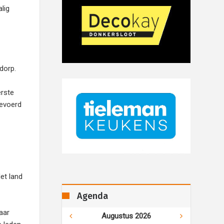
lig
dorp.
erste
gevoerd
et land
Agenda
aar
Augustus 2026