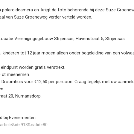
polaroidcamera en krijgt de foto behorende bij deze Suze Groene
aal van Suze Groeneweg verder verteld worden.
Locatie Verenigingsgebouw Strijensas, Havenstraat 5, Strijensas
o; kinderen tot 12 jaar mogen alleen onder begeleiding van een volw
eindpunt worden gratis verstrekt.
50 ct meenemen.
 Droomhuis voor €12,50 per persoon. Graag tegelijk met uw aanmel
en.
raat 20, Numansdorp.
d bij Evenementen
rticle&id=913&catid=80