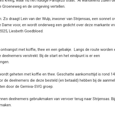
es kreeg, waar nu het huidige Pandje20 staat. Al wandelend zullen d
e Groeneweg en de omgeving vertellen.
. Zo draagt Lein van der Wulp, inwoner van Strijensas, een sonnet o
 Dame voor, en wordt onderweg een gedicht over deze markante v
2025, Liesbeth Goedbloed.
 ontvangst met koffie, thee en een gebakje. Langs de route worden 
deelnemers verstrekt. Bij de start en het eindpunt is er een
ingen.
rdt geheten met koffie en thee. Geschatte aankomsttijd is rond 14 
or de deelnemers die deze besteld (en betaald) hebben bij de aanmel
cten door de Gemiva-SVG groep.
nnen deelnemers gebruikmaken van vervoer terug naar Strijensas. Bij
 maken.