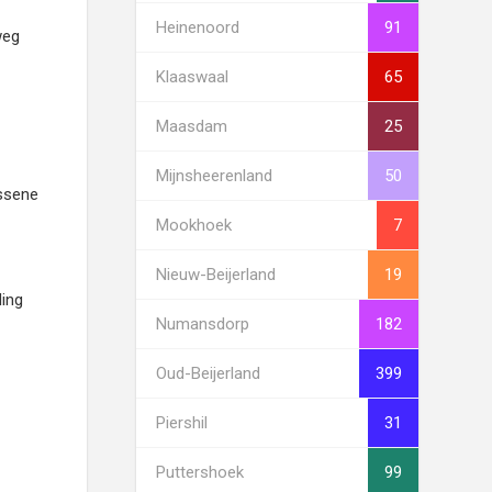
Heinenoord
91
weg
Klaaswaal
65
Maasdam
25
Mijnsheerenland
50
assene
Mookhoek
7
Nieuw-Beijerland
19
ding
Numansdorp
182
Oud-Beijerland
399
Piershil
31
Puttershoek
99