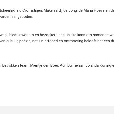
sheerlijkheid Cromstrijen, Makelaardij de Jong, de Maria Hoeve en d
worden aangeboden.
eweg, biedt inwoners en bezoekers een unieke kans om samen te wa
van cultuur, poëzie, natuur, erfgoed en ontmoeting belooft het een d
n betrokken team: Mientje den Boer, Adri Duimelaar, Jolanda Koning 
J
Eigen