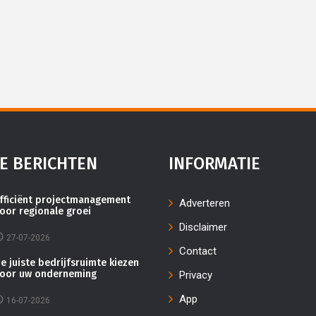
E BERICHTEN
INFORMATIE
fficiënt projectmanagement
Adverteren
oor regionale groei
Disclaimer
27-07-2026
Contact
e juiste bedrijfsruimte kiezen
oor uw onderneming
Privacy
App
16-07-2026