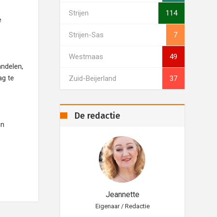
Strijen
114
e
Strijen-Sas
7
Westmaas
49
ndelen,
ag te
Zuid-Beijerland
37
De redactie
en
eannette
Jeannette
aar / Redactie
Eigenaar / Redactie
Eig