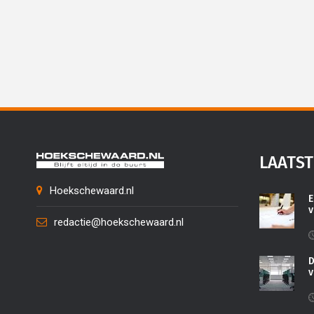
LAATST
Hoekschewaard.nl
E
v
redactie@hoekschewaard.nl
D
v