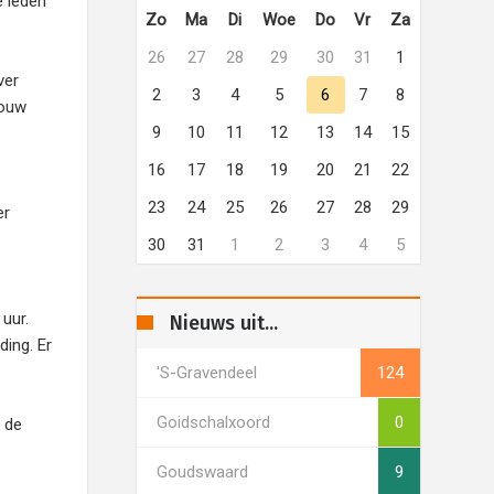
e leden
Zo
Ma
Di
Woe
Do
Vr
Za
26
27
28
29
30
31
1
ver
2
3
4
5
6
7
8
rouw
9
10
11
12
13
14
15
16
17
18
19
20
21
22
23
24
25
26
27
28
29
er
30
31
1
2
3
4
5
uur.
Nieuws uit...
ding. Er
's-Gravendeel
124
Goidschalxoord
0
 de
Goudswaard
9