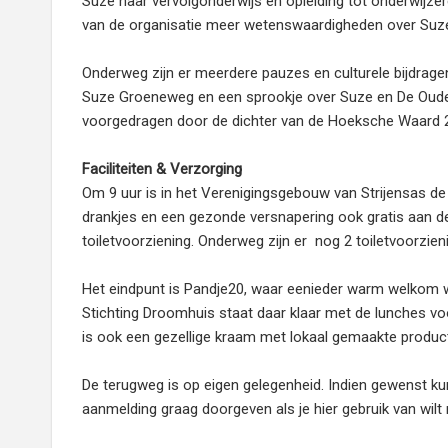
Suze haar vervolgonderwijs en opleiding tot onderwijzer
van de organisatie meer wetenswaardigheden over Suz
Onderweg zijn er meerdere pauzes en culturele bijdragen
Suze Groeneweg en een sprookje over Suze en De Oude
voorgedragen door de dichter van de Hoeksche Waard 
Faciliteiten & Verzorging
Om 9 uur is in het Verenigingsgebouw van Strijensas de
drankjes en een gezonde versnapering ook gratis aan de 
toiletvoorziening. Onderweg zijn er nog 2 toiletvoorzien
Het eindpunt is Pandje20, waar eenieder warm welkom wo
Stichting Droomhuis staat daar klaar met de lunches vo
is ook een gezellige kraam met lokaal gemaakte produ
De terugweg is op eigen gelegenheid. Indien gewenst ku
aanmelding graag doorgeven als je hier gebruik van wilt