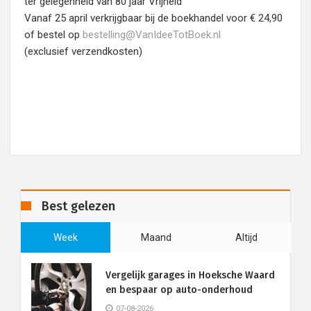
ter gelegenheid van 80 jaar Vrijheid
Vanaf 25 april verkrijgbaar bij de boekhandel voor € 24,90
of bestel op
bestelling@VanIdeeTotBoek.nl
(exclusief verzendkosten)
Best gelezen
Week
Maand
Altijd
Vergelijk garages in Hoeksche Waard
en bespaar op auto-onderhoud
07-08-2026