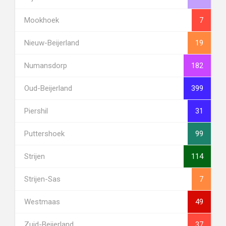
Mookhoek
7
Nieuw-Beijerland
19
Numansdorp
182
Oud-Beijerland
399
Piershil
31
Puttershoek
99
Strijen
114
Strijen-Sas
7
Westmaas
49
Zuid-Beijerland
37