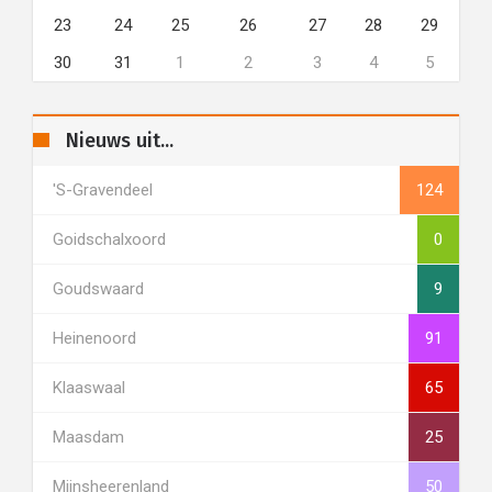
23
24
25
26
27
28
29
30
31
1
2
3
4
5
Nieuws uit...
's-Gravendeel
124
Goidschalxoord
0
Goudswaard
9
Heinenoord
91
Klaaswaal
65
Maasdam
25
Mijnsheerenland
50