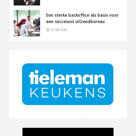
Een sterke backoffice als basis voor
een succesvol uitzendbureau
07-08-2026