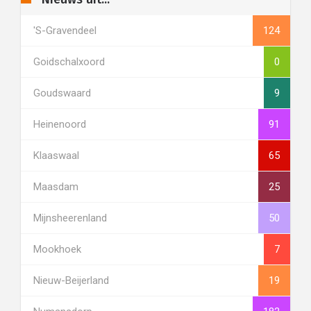
's-Gravendeel
124
Goidschalxoord
0
Goudswaard
9
Heinenoord
91
Klaaswaal
65
Maasdam
25
Mijnsheerenland
50
Mookhoek
7
Nieuw-Beijerland
19