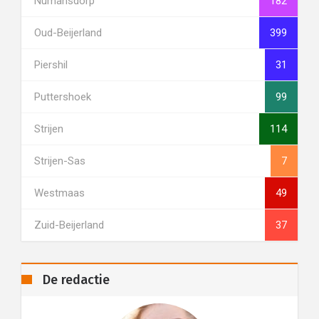
Numansdorp
182
Oud-Beijerland
399
Piershil
31
Puttershoek
99
Strijen
114
Strijen-Sas
7
Westmaas
49
Zuid-Beijerland
37
De redactie