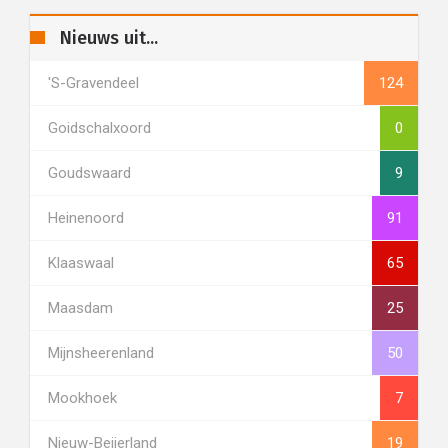
Nieuws uit...
's-Gravendeel
124
Goidschalxoord
0
Goudswaard
9
Heinenoord
91
Klaaswaal
65
Maasdam
25
Mijnsheerenland
50
Mookhoek
7
Nieuw-Beijerland
19