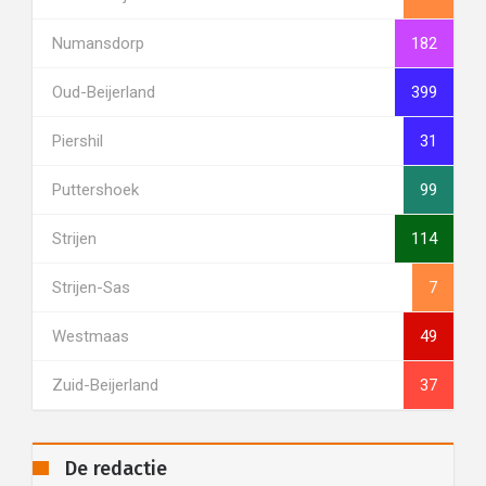
Numansdorp
182
Oud-Beijerland
399
Piershil
31
Puttershoek
99
Strijen
114
Strijen-Sas
7
Westmaas
49
Zuid-Beijerland
37
De redactie