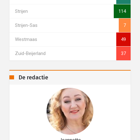
Strijen
114
Strijen-Sas
7
Westmaas
49
Zuid-Beijerland
37
De redactie