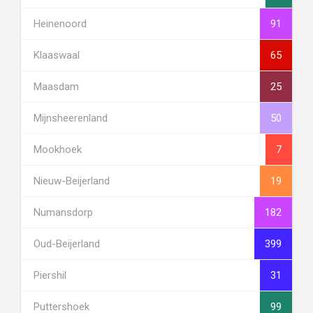
Heinenoord
91
Klaaswaal
65
Maasdam
25
Mijnsheerenland
50
Mookhoek
7
Nieuw-Beijerland
19
Numansdorp
182
Oud-Beijerland
399
Piershil
31
Puttershoek
99