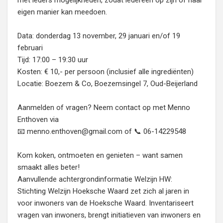
met ieders mogelijkheden, zodat iedereen op zijn of haar
eigen manier kan meedoen.
Data: donderdag 13 november, 29 januari en/of 19
februari
Tijd: 17:00 – 19:30 uur
Kosten: € 10,- per persoon (inclusief alle ingrediënten)
Locatie: Boezem & Co, Boezemsingel 7, Oud-Beijerland
Aanmelden of vragen? Neem contact op met Menno
Enthoven via
📧 menno.enthoven@gmail.com of 📞 06-14229548
Kom koken, ontmoeten en genieten – want samen
smaakt alles beter!
Aanvullende achtergrondinformatie Welzijn HW:
Stichting Welzijn Hoeksche Waard zet zich al jaren in
voor inwoners van de Hoeksche Waard. Inventariseert
vragen van inwoners, brengt initiatieven van inwoners en