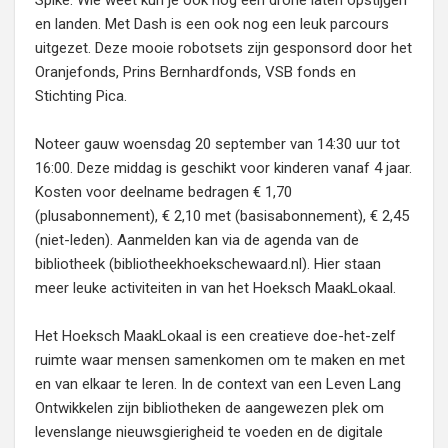
Spike. Wie weet kun je ook nog een drone laten opstijgen
en landen. Met Dash is een ook nog een leuk parcours
uitgezet. Deze mooie robotsets zijn gesponsord door het
Oranjefonds, Prins Bernhardfonds, VSB fonds en
Stichting Pica.
Noteer gauw woensdag 20 september van 14:30 uur tot
16:00. Deze middag is geschikt voor kinderen vanaf 4 jaar.
Kosten voor deelname bedragen € 1,70
(plusabonnement), € 2,10 met (basisabonnement), € 2,45
(niet-leden). Aanmelden kan via de agenda van de
bibliotheek (bibliotheekhoekschewaard.nl). Hier staan
meer leuke activiteiten in van het Hoeksch MaakLokaal.
Het Hoeksch MaakLokaal is een creatieve doe-het-zelf
ruimte waar mensen samenkomen om te maken en met
en van elkaar te leren. In de context van een Leven Lang
Ontwikkelen zijn bibliotheken de aangewezen plek om
levenslange nieuwsgierigheid te voeden en de digitale