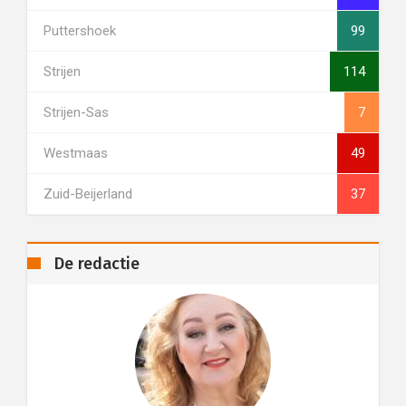
Puttershoek
99
Strijen
114
Strijen-Sas
7
Westmaas
49
Zuid-Beijerland
37
De redactie