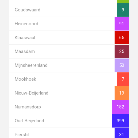
Goudswaard
9
Heinenoord
91
Klaaswaal
65
Maasdam
25
Mijnsheerenland
50
Mookhoek
7
Nieuw-Beijerland
19
Numansdorp
182
Oud-Beijerland
399
Piershil
31