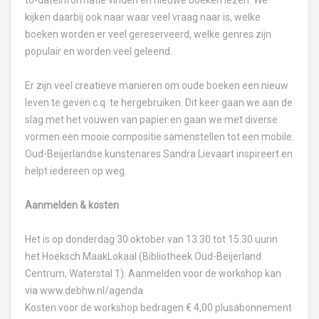
to-dateinformatie vinden en nieuwe boeken lezen. We
kijken daarbij ook naar waar veel vraag naar is, welke
boeken worden er veel gereserveerd, welke genres zijn
populair en worden veel geleend.
Er zijn veel creatieve manieren om oude boeken een nieuw
leven te geven c.q. te hergebruiken. Dit keer gaan we aan de
slag met het vouwen van papier en gaan we met diverse
vormen een mooie compositie samenstellen tot een mobile.
Oud-Beijerlandse kunstenares Sandra Lievaart inspireert en
helpt iedereen op weg.
Aanmelden & kosten
Het is op donderdag 30 oktober van 13.30 tot 15.30 uurin
het Hoeksch MaakLokaal (Bibliotheek Oud-Beijerland
Centrum, Waterstal 1). Aanmelden voor de workshop kan
via
www.debhw.nl/agenda
Kosten voor de workshop bedragen € 4,00 plusabonnement