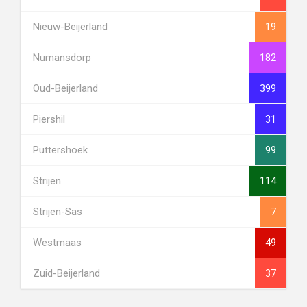
Nieuw-Beijerland
19
Numansdorp
182
Oud-Beijerland
399
Piershil
31
Puttershoek
99
Strijen
114
Strijen-Sas
7
Westmaas
49
Zuid-Beijerland
37