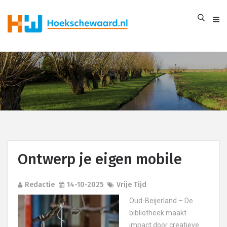
Ontwerp je eigen mobile
Redactie
14-10-2025
Vrije Tijd
Oud-Beijerland – De
bibliotheek maakt
impact door creatieve