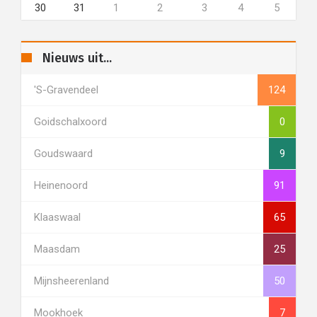
30
31
1
2
3
4
5
Nieuws uit...
's-Gravendeel
124
Goidschalxoord
0
Goudswaard
9
Heinenoord
91
Klaaswaal
65
Maasdam
25
Mijnsheerenland
50
Mookhoek
7