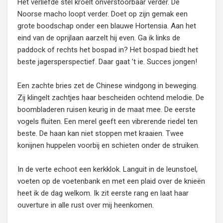
Het verliefde stel kroelt onverstoorbaar verder. De
Noorse macho loopt verder. Doet op zijn gemak een
grote boodschap onder een blauwe Hortensia. Aan het
eind van de oprijlaan aarzelt hij even. Ga ik links de
paddock of rechts het bospad in? Het bospad biedt het
beste jagersperspectief. Daar gaat ’t ie. Succes jongen!
Een zachte bries zet de Chinese windgong in beweging.
Zij klingelt zachtjes haar bescheiden ochtend melodie. De
boombladeren ruisen keurig in de maat mee. De eerste
vogels fluiten. Een merel geeft een vibrerende riedel ten
beste. De haan kan niet stoppen met kraaien. Twee
konijnen huppelen voorbij en schieten onder de struiken.
In de verte echoot een kerkklok. Languit in de leunstoel,
voeten op de voetenbank en met een plaid over de knieën
heet ik de dag welkom. Ik zit eerste rang en laat haar
ouverture in alle rust over mij heenkomen.