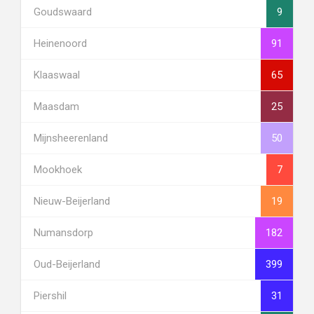
Goudswaard
9
Heinenoord
91
Klaaswaal
65
Maasdam
25
Mijnsheerenland
50
Mookhoek
7
Nieuw-Beijerland
19
Numansdorp
182
Oud-Beijerland
399
Piershil
31