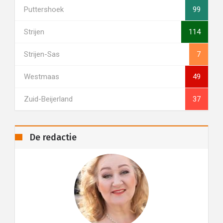
Puttershoek
99
Strijen
114
Strijen-Sas
7
Westmaas
49
Zuid-Beijerland
37
De redactie