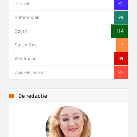
Piershil
31
Puttershoek
99
Strijen
114
Strijen-Sas
7
Westmaas
49
Zuid-Beijerland
37
De redactie