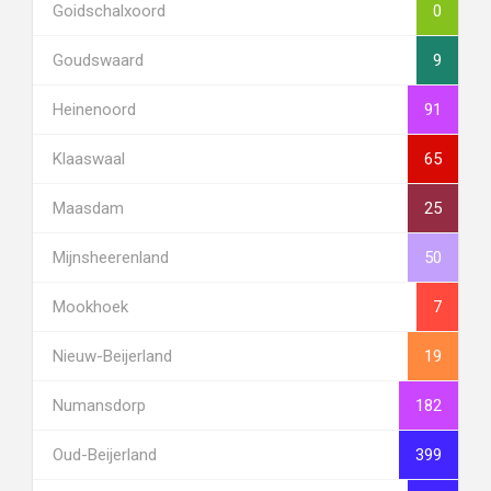
Goidschalxoord
0
Goudswaard
9
Heinenoord
91
Klaaswaal
65
Maasdam
25
Mijnsheerenland
50
Mookhoek
7
Nieuw-Beijerland
19
Numansdorp
182
Oud-Beijerland
399